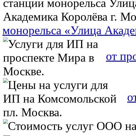
монорельса «Улица Акаде
от пр
о