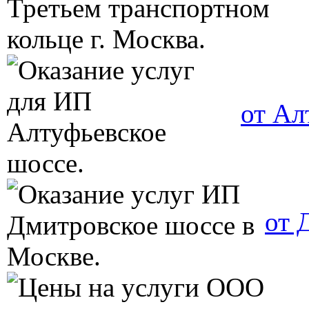
от Ал
от 