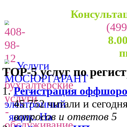
Консультац
(499
8.0
п
TOP-5 услуг по регис
Регистрация оффшор
45 752 читали
и сегодня
вопросов и ответов 5