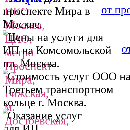
от пр
о