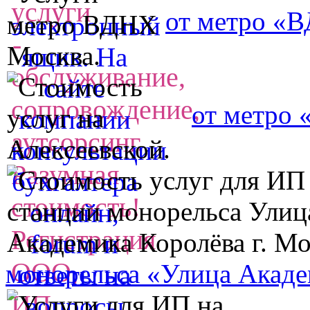
от метро «
от метро 
монорельса «Улица Акаде