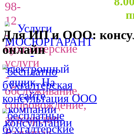
8.0
п
Для ИП и ООО: консу
онлайн