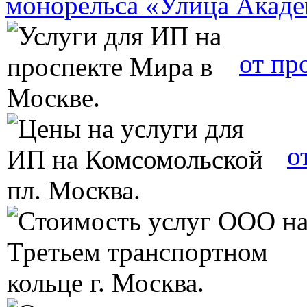
монорельса «Улица Акаде
от пр
о