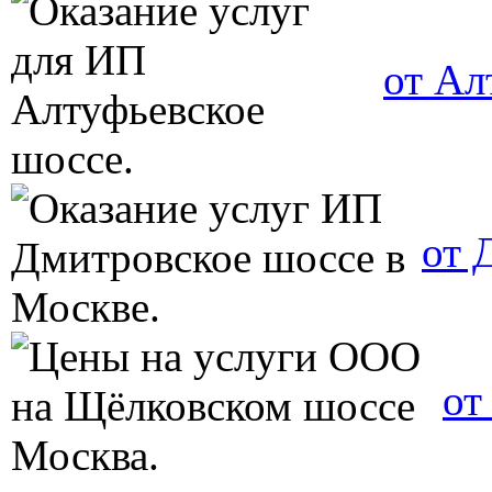
от Ал
от 
от