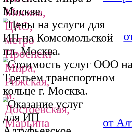
о
от Ал