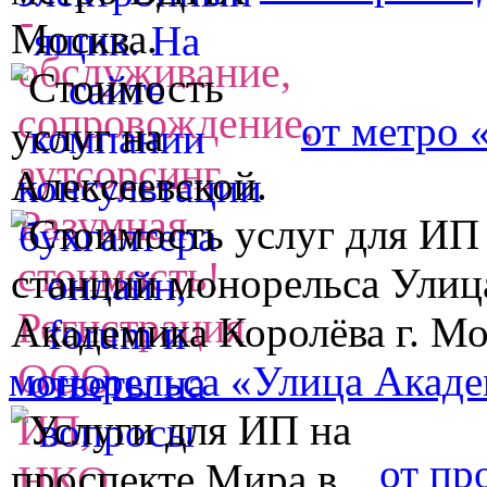
от метро 
монорельса «Улица Акаде
от пр