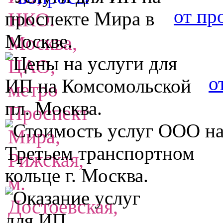
от пр
о