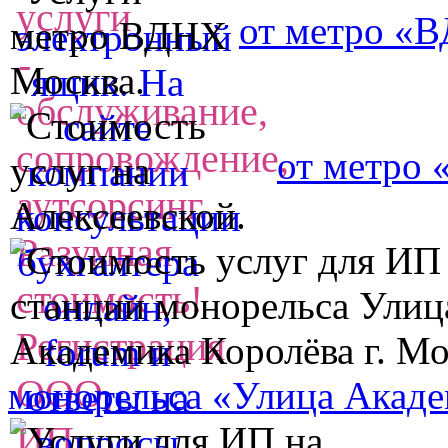
от метро «
от метро 
монорельса «Улица Акаде