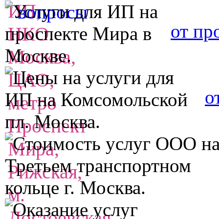
от пр
о