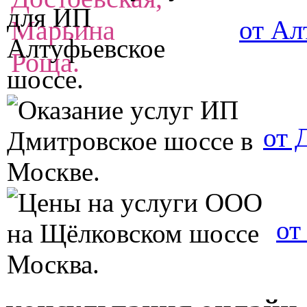
от Ал
от 
от