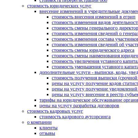
стоимость перерегистрации ооо
стоимость юридических услуг
внесение изменений в учредительные докуме
стоимость внесения изменений в егрип
стоимость изменения видов деятельност
стоимость смены генерального директо
стоимость изменения сведений о генера
стоимость изменения состава участнико
стоимость изменения сведений об участ
стоимость смены юридического адреса
стоимость смены наименования юридич
стоимость увеличения уставного капита
стоимость уменьшения уставного капит
дополнительные услуги - выписки, коды, уве
стоимость получения выписки (срочно
цены на услугу получение кодов стат
цены на услугу получение уведомлен
цены на услугу внесение в реестр субъ
тарифы на юридическое обслуживание орган
цены на услугу разработка договоров
стоимость кадровых услуг
стоимость кадрового аутсорсинга
о компании
клиенты
отзывы