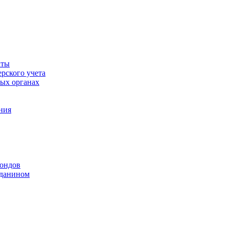
аты
рского учета
вых органах
ния
фондов
жданином