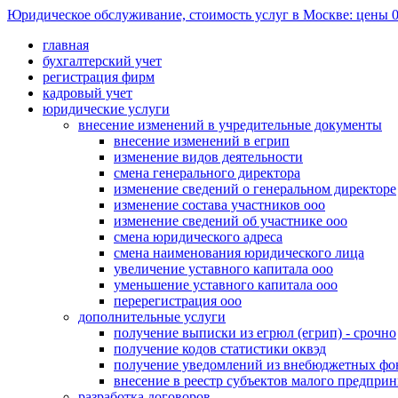
Юридическое обслуживание, стоимость услуг в Москве: цены 0
главная
бухгалтерский учет
регистрация фирм
кадровый учет
юридические услуги
внесение изменений в учредительные документы
внесение изменений в егрип
изменение видов деятельности
смена генерального директора
изменение сведений о генеральном директоре
изменение состава участников ооо
изменение сведений об участнике ооо
смена юридического адреса
смена наименования юридического лица
увеличение уставного капитала ооо
уменьшение уставного капитала ооо
перерегистрация ооо
дополнительные услуги
получение выписки из егрюл (егрип) - срочно
получение кодов статистики оквэд
получение уведомлений из внебюджетных фон
внесение в реестр субъектов малого предпри
разработка договоров