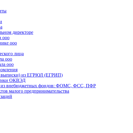
нты
и
ра
льном директоре
в ооо
нике ооо
еского лица
ла ооо
ала ооо
домления
й выписки) из ЕГРЮЛ (ЕГРИП)
истики ОКВЭД
ий из внебюджетных фондов: ФОМС, ФСС, ПФР
ектов малого предпринимательства
изаций