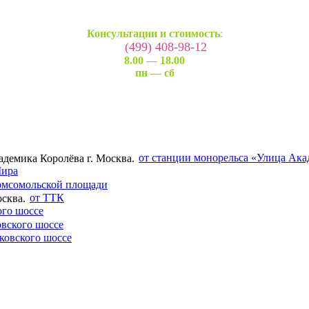
Консультации и стоимость
:
(499) 408-98-12
8.00 — 18.00
пн — сб
от станции монорельса «Улица Ака
Мира
омсомольской площади
от ТТК
ого шоссе
вского шоссе
ковского шоссе