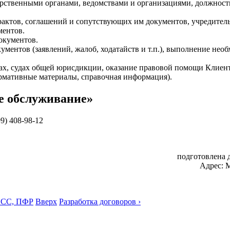
дарственными органами, ведомствами и организациями, должнос
нтрактов, соглашений и сопутствующих им документов, учредите
ментов.
окументов.
ументов (заявлений, жалоб, ходатайств и т.п.), выполнение не
ах, судах общей юрисдикции, оказание правовой помощи Клиент
рмативные материалы, справочная информация).
е обслуживание»
9) 408-98-12
подготовлена д
Адрес:
М
ФСС, ПФР
Вверх
Разработка договоров ›