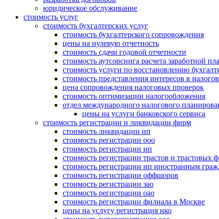
юридическое обслуживание
стоимость услуг
стоимость бухгалтерских услуг
стоимость бухгалтерского сопровождения
цены на нулевую отчетность
стоимость сдачи годовой отчетности
стоимость аутсорсинга расчета заработной пл
стоимость услуги по восстановлению бухгалте
стоимость представления интересов в налого
цена сопровождения налоговых проверок
стоимость оптимизации налогообложения
отдел международного налогового планирова
цены на услуги банковского сервиса
стоимость регистрации и ликвидации фирм
стоимость ликвидации ип
стоимость регистрации ооо
стоимость регистрации ип
стоимость регистрации трастов и трастовых 
стоимость регистрации ип иностранным гра
стоимость регистрации оффшоров
стоимость регистрации зао
стоимость регистрации оао
стоимость регистрации филиала в Москве
цены на услугу регистрация нко