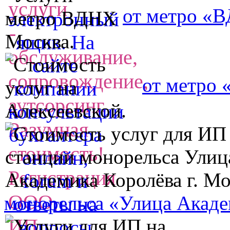
от метро «
от метро 
монорельса «Улица Акаде