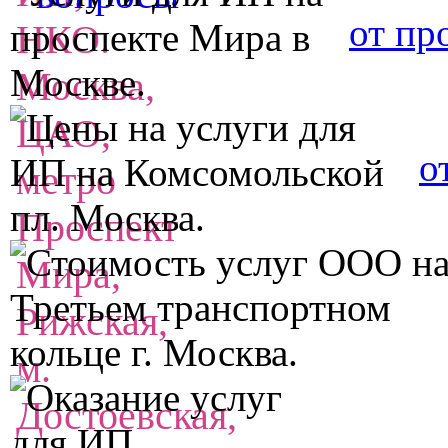
от пр
о