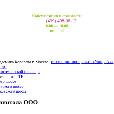
Консультации и стоимость
:
(499) 408-98-12
8.00 — 18.00
пн — сб
от станции монорельса «Улица Ака
Мира
омсомольской площади
от ТТК
ого шоссе
вского шоссе
ковского шоссе
 капитала ООО