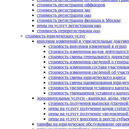
стоимость регистрации оффшоров
стоимость регистрации зао
стоимость регистрации оао
стоимость регистрации филиала в Москве
цены на услугу регистрация нко
стоимость перерегистрации ооо
стоимость юридических услуг
внесение изменений в учредительные докуме
стоимость внесения изменений в егрип
стоимость изменения видов деятельност
стоимость смены генерального директо
стоимость изменения сведений о генера
стоимость изменения состава участнико
стоимость изменения сведений об участ
стоимость смены юридического адреса
стоимость смены наименования юридич
стоимость увеличения уставного капита
стоимость уменьшения уставного капит
дополнительные услуги - выписки, коды, уве
стоимость получения выписки (срочно
цены на услугу получение кодов стат
цены на услугу получение уведомлен
цены на услугу внесение в реестр субъ
тарифы на юридическое обслуживание орган