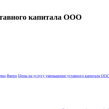
ставного капитала ООО
очно
Вверх
Цены на услугу уменьшение уставного капитала ООО