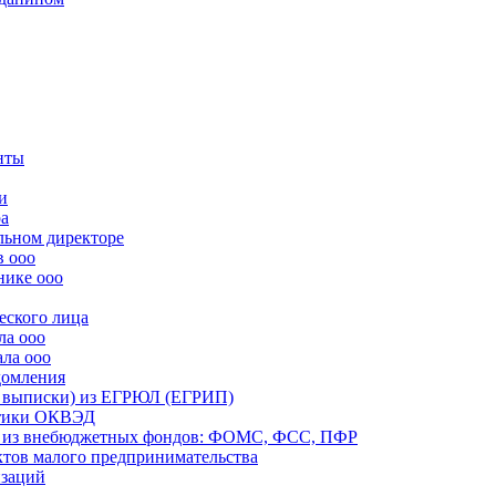
нты
и
ра
льном директоре
в ооо
нике ооо
еского лица
ла ооо
ала ооо
домления
й выписки) из ЕГРЮЛ (ЕГРИП)
истики ОКВЭД
ий из внебюджетных фондов: ФОМС, ФСС, ПФР
ектов малого предпринимательства
изаций