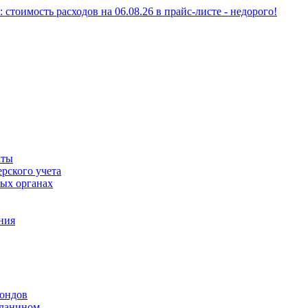
тоимость расходов на 06.08.26 в прайс-листе - недорого!
аты
рского учета
вых органах
ния
фондов
жданином