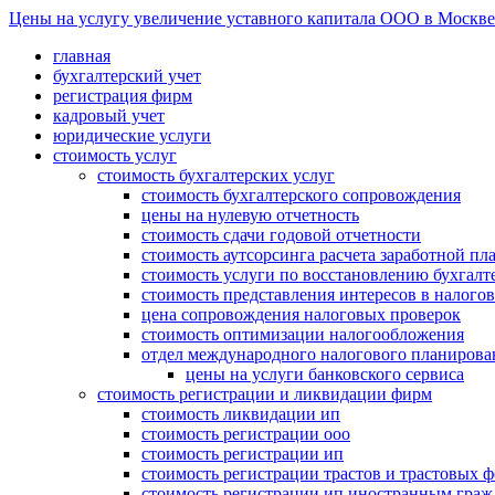
Цены на услугу увеличение уставного капитала ООО в Москве: с
главная
бухгалтерский учет
регистрация фирм
кадровый учет
юридические услуги
стоимость услуг
стоимость бухгалтерских услуг
стоимость бухгалтерского сопровождения
цены на нулевую отчетность
стоимость сдачи годовой отчетности
стоимость аутсорсинга расчета заработной пл
стоимость услуги по восстановлению бухгалте
стоимость представления интересов в налого
цена сопровождения налоговых проверок
стоимость оптимизации налогообложения
отдел международного налогового планирова
цены на услуги банковского сервиса
стоимость регистрации и ликвидации фирм
стоимость ликвидации ип
стоимость регистрации ооо
стоимость регистрации ип
стоимость регистрации трастов и трастовых 
стоимость регистрации ип иностранным гра