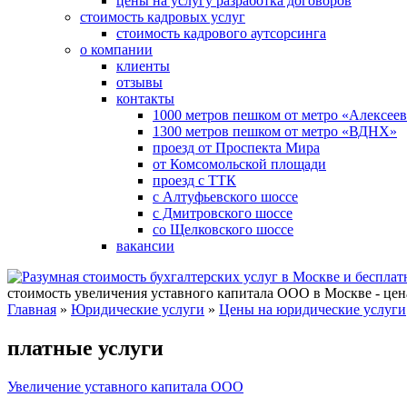
цены на услугу разработка договоров
стоимость кадровых услуг
стоимость кадрового аутсорсинга
о компании
клиенты
отзывы
контакты
1000 метров пешком от метро «Алексеев
1300 метров пешком от метро «ВДНХ»
проезд от Проспекта Мира
от Комсомольской площади
проезд с ТТК
с Алтуфьевского шоссе
с Дмитровского шоссе
со Щелковского шоссе
вакансии
стоимость увеличения уставного капитала ООО в Москве - цена 
Главная
»
Юридические услуги
»
Цены на юридические услуги
платные услуги
Увеличение уставного капитала ООО