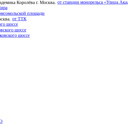
от станции монорельса «Улица Ака
Мира
омсомольской площади
от ТТК
ого шоссе
вского шоссе
ковского шоссе
ОО