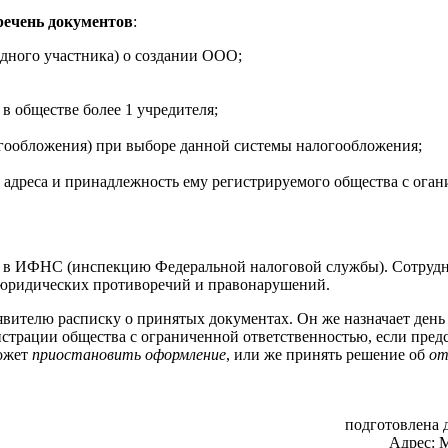
речень документов
:
одного участника) о создании ООО;
в обществе более 1 учредителя;
гообложения) при выборе данной системы налогообложения;
адреса и принадлежность ему регистрируемого общества с оган
ет в ИФНС (инспекцию Федеральной налоговой службы). Сотрудн
е юридических противоречий и правонарушений.
вителю расписку о принятых документах. Он же назначает день
страции общества с ограниченной ответственностью, если пред
может
приостановить оформление
, или же принять решение об
от
подготовлена д
Адрес:
М