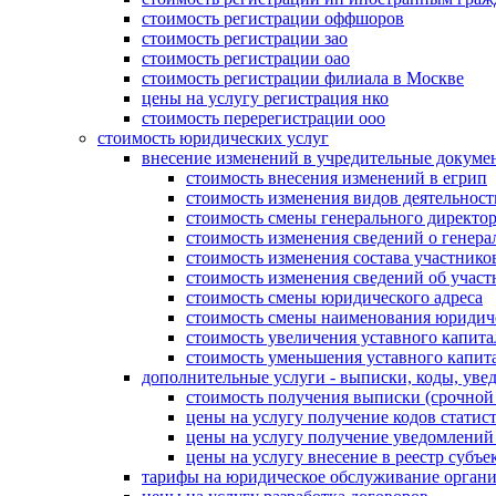
стоимость регистрации оффшоров
стоимость регистрации зао
стоимость регистрации оао
стоимость регистрации филиала в Москве
цены на услугу регистрация нко
стоимость перерегистрации ооо
стоимость юридических услуг
внесение изменений в учредительные докуме
стоимость внесения изменений в егрип
стоимость изменения видов деятельност
стоимость смены генерального директо
стоимость изменения сведений о генера
стоимость изменения состава участнико
стоимость изменения сведений об участ
стоимость смены юридического адреса
стоимость смены наименования юридич
стоимость увеличения уставного капита
стоимость уменьшения уставного капит
дополнительные услуги - выписки, коды, уве
стоимость получения выписки (срочно
цены на услугу получение кодов стат
цены на услугу получение уведомлен
цены на услугу внесение в реестр субъ
тарифы на юридическое обслуживание орган