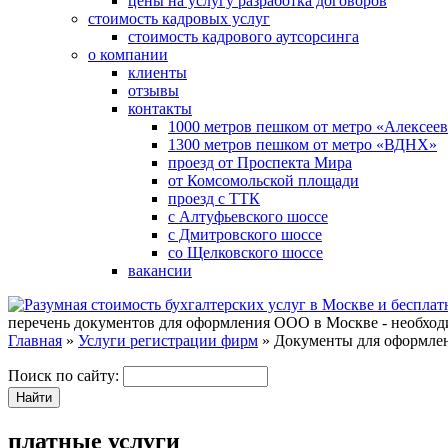
цены на услугу разработка договоров
стоимость кадровых услуг
стоимость кадрового аутсорсинга
о компании
клиенты
отзывы
контакты
1000 метров пешком от метро «Алексеев
1300 метров пешком от метро «ВДНХ»
проезд от Проспекта Мира
от Комсомольской площади
проезд с ТТК
с Алтуфьевского шоссе
с Дмитровского шоссе
со Щелковского шоссе
вакансии
перечень документов для оформления ООО в Москве - необходи
Главная
»
Услуги регистрации фирм
» Документы для оформл
Поиск по сайту:
платные услуги