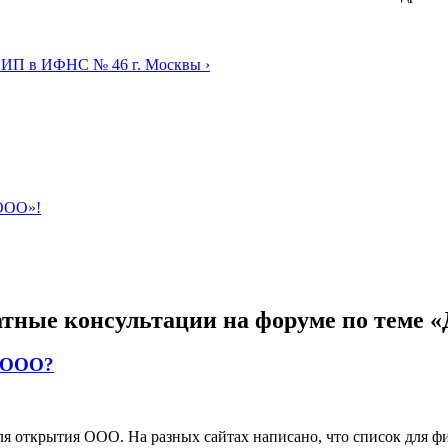
 ИП в ИФНС № 46 г. Москвы ›
 ООО»!
латные консультации на форуме по теме
я ООО?
 открытия ООО. На разных сайтах написано, что список для фи