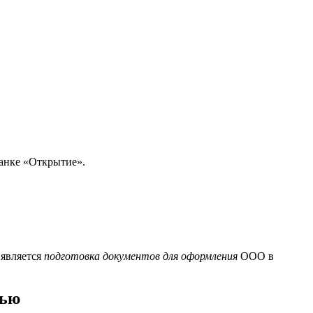
анке «Открытие».
 является
подготовка документов для оформления
ООО в
тью