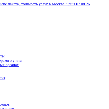
ке пакета, стоимость услуг в Москве: цены 07.08.26
аты
рского учета
вых органах
ния
фондов
жданином