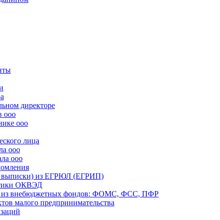
нты
и
ра
льном директоре
в ооо
нике ооо
еского лица
ла ооо
ала ооо
домления
й выписки) из ЕГРЮЛ (ЕГРИП)
истики ОКВЭД
ий из внебюджетных фондов: ФОМС, ФСС, ПФР
ектов малого предпринимательства
изаций