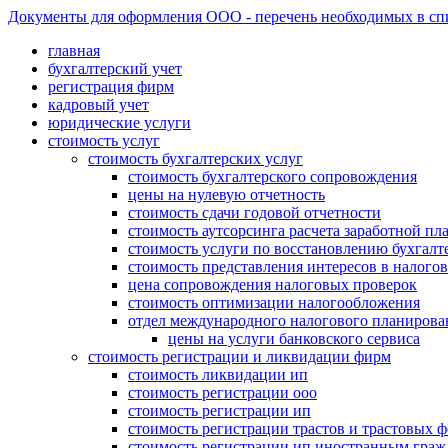
Документы для оформления ООО - перечень необходимых в спис
главная
бухгалтерский учет
регистрация фирм
кадровый учет
юридические услуги
стоимость услуг
стоимость бухгалтерских услуг
стоимость бухгалтерского сопровождения
цены на нулевую отчетность
стоимость сдачи годовой отчетности
стоимость аутсорсинга расчета заработной пл
стоимость услуги по восстановлению бухгалте
стоимость представления интересов в налого
цена сопровождения налоговых проверок
стоимость оптимизации налогообложения
отдел международного налогового планирова
цены на услуги банковского сервиса
стоимость регистрации и ликвидации фирм
стоимость ликвидации ип
стоимость регистрации ооо
стоимость регистрации ип
стоимость регистрации трастов и трастовых 
стоимость регистрации ип иностранным гра