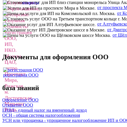
от проспекта 
от К
от Алтуфьевск
от Дмитро
от Щёл
Документы для оформления ООО
регистрация ООО
база знаний
Оформление ООО
Открытие ООО
ЕНВД - единый налог на вмененный доход
ОСН - общая система налогообложения
УСН или упрощенка - упрощенное налогообложение ИП и О