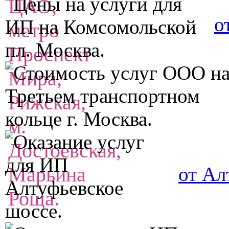
о
от Ал