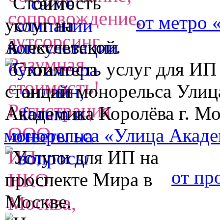
от метро 
монорельса «Улица Акаде
от пр