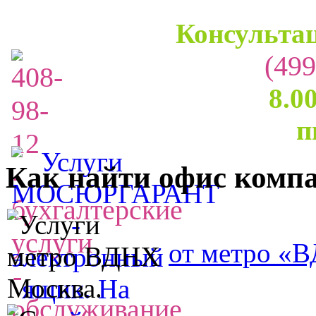
Консультац
(499
8.0
п
Как найти офис комп
от метро «