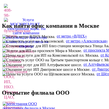
Как найти офис компании в Москве
от метро «ВДНХ»
от метро «Алексеевская»
от проспекта 
от К
от Алтуфьевск
от Дмитро
от Щёл
Открытие филиала ООО
регистрация филиала в Москве