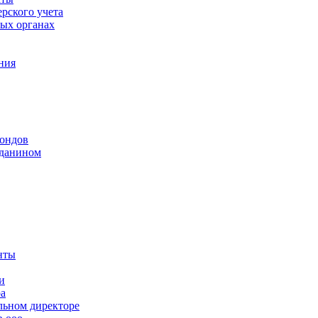
рского учета
вых органах
ния
фондов
жданином
нты
и
ра
льном директоре