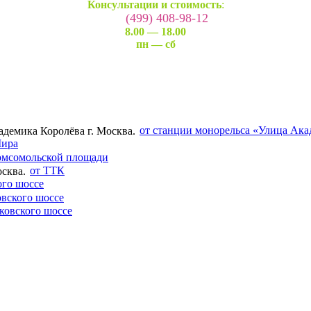
Консультации и стоимость
:
(499) 408-98-12
8.00 — 18.00
пн — сб
от станции монорельса «Улица Ака
Мира
омсомольской площади
от ТТК
ого шоссе
вского шоссе
ковского шоссе