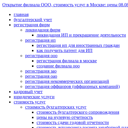
Открытие филиала ООО, стоимость услуг в Москве: цены 08.0
главная
бухгалтерский учет
регистрация фирм
ликвидация фирм
ликвидация ИП и прекращение деятельности
регистрация ип
регистрация ип для иностранных граждан
как получить патент для ИП
регистрация ооо
регистрация филиала в москве
создание филиала ооо
регистрация зао
регистрация оао
регистрация некоммерческих организаций
регистрация оффшоров (оффшорных компаний)
кадровый учет
юридические услуги
стоимость услуг
стоимость бухгалтерских услуг
стоимость бухгалтерского сопровождения
цены на нулевую отчетность
стоимость сдачи годовой отчетности
стоимость аутсорсинга расчета заработной пл