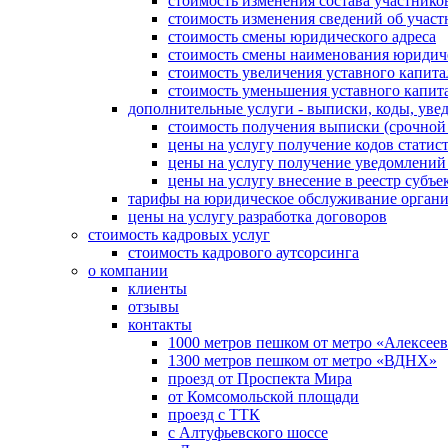
стоимость изменения состава участнико
стоимость изменения сведений об участ
стоимость смены юридического адреса
стоимость смены наименования юридич
стоимость увеличения уставного капита
стоимость уменьшения уставного капит
дополнительные услуги - выписки, коды, уве
стоимость получения выписки (срочно
цены на услугу получение кодов стат
цены на услугу получение уведомлен
цены на услугу внесение в реестр субъ
тарифы на юридическое обслуживание орган
цены на услугу разработка договоров
стоимость кадровых услуг
стоимость кадрового аутсорсинга
о компании
клиенты
отзывы
контакты
1000 метров пешком от метро «Алексеев
1300 метров пешком от метро «ВДНХ»
проезд от Проспекта Мира
от Комсомольской площади
проезд с ТТК
с Алтуфьевского шоссе