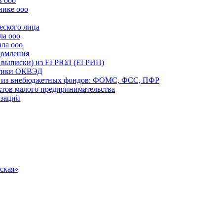
в ооо
нике ооо
еского лица
ла ооо
ала ооо
домления
й выписки) из ЕГРЮЛ (ЕГРИП)
истики ОКВЭД
ий из внебюджетных фондов: ФОМС, ФСС, ПФР
ектов малого предпринимательства
изаций
ская»