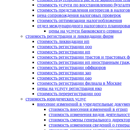
стоимость услуги по восстановлению бухгалте
стоимость представления интересов в налого
цена сопровождения налоговых проверок
стоимость оптимизации налогообложения
отдел международного налогового планирова
цены на услуги банковского сервиса
стоимость регистрации и ликвидации фирм
стоимость ликвидации ип
стоимость регистрации ооо
стоимость регистрации ип
стоимость регистрации трастов и трастовых 
стоимость регистрации ип иностранным гра
стоимость регистрации оффшоров
стоимость регистрации зао
стоимость регистрации оао
стоимость регистрации филиала в Москве
цены на услугу регистрация нко
стоимость перерегистрации ооо
стоимость юридических услуг
внесение изменений в учредительные докуме
стоимость внесения изменений в егрип
стоимость изменения видов деятельност
стоимость смены генерального директо
стоимость изменения сведений о генера