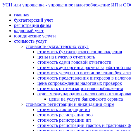
УСН или упрощенка - упрощенное налогообложение ИП и ООО -
главная
бухгалтерский учет
регистрация фирм
кадровый учет
юридические услуги
стоимость услуг
стоимость бухгалтерских услуг
стоимость бухгалтерского сопровождения
цены на нулевую отчетность
стоимость сдачи годовой отчетности
стоимость аутсорсинга расчета заработной пл
стоимость услуги по восстановлению бухгалте
стоимость представления интересов в налого
цена сопровождения налоговых проверок
стоимость оптимизации налогообложения
отдел международного налогового планирова
цены на услуги банковского сервиса
стоимость регистрации и ликвидации фирм
стоимость ликвидации ип
стоимость регистрации ооо
стоимость регистрации ип
стоимость регистрации трастов и трастовых 
стоимость регистрации ип иностранным гра