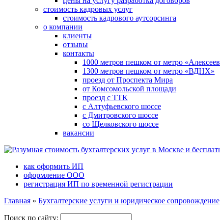
цены на услугу разработка договоров
стоимость кадровых услуг
стоимость кадрового аутсорсинга
о компании
клиенты
отзывы
контакты
1000 метров пешком от метро «Алексеев
1300 метров пешком от метро «ВДНХ»
проезд от Проспекта Мира
от Комсомольской площади
проезд с ТТК
с Алтуфьевского шоссе
с Дмитровского шоссе
со Щелковского шоссе
вакансии
как оформить ИП
оформление ООО
регистрация ИП по временной регистрации
Главная
»
Бухгалтерские услуги и юридическое сопровождение
Поиск по сайту: