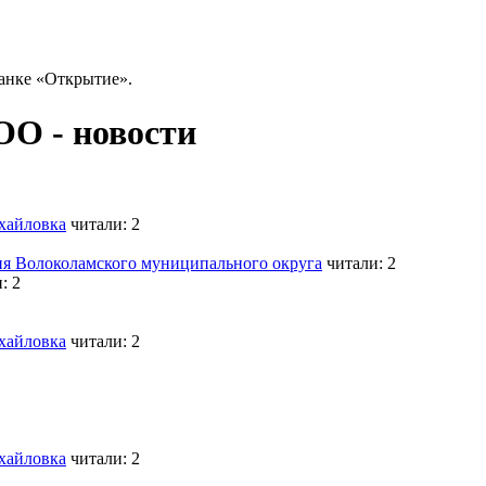
анке «Открытие».
ОО - новости
хайловка
читали: 2
ия Волоколамского муниципального округа
читали: 2
: 2
хайловка
читали: 2
хайловка
читали: 2