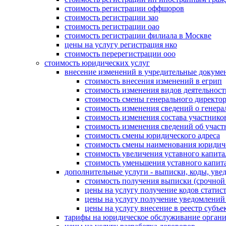
стоимость регистрации оффшоров
стоимость регистрации зао
стоимость регистрации оао
стоимость регистрации филиала в Москве
цены на услугу регистрация нко
стоимость перерегистрации ооо
стоимость юридических услуг
внесение изменений в учредительные докуме
стоимость внесения изменений в егрип
стоимость изменения видов деятельност
стоимость смены генерального директо
стоимость изменения сведений о генера
стоимость изменения состава участнико
стоимость изменения сведений об участ
стоимость смены юридического адреса
стоимость смены наименования юридич
стоимость увеличения уставного капита
стоимость уменьшения уставного капит
дополнительные услуги - выписки, коды, уве
стоимость получения выписки (срочно
цены на услугу получение кодов стат
цены на услугу получение уведомлен
цены на услугу внесение в реестр субъ
тарифы на юридическое обслуживание орган