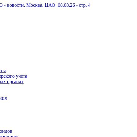
 новости, Москва, ЦАО, 08.08.26 - стр. 4
аты
рского учета
вых органах
ния
фондов
жданином