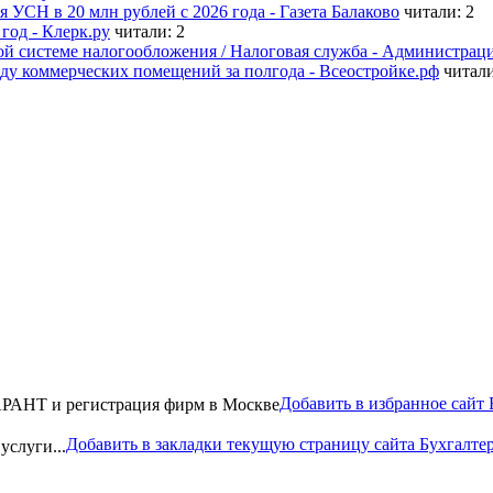
УСН в 20 млн рублей с 2026 года - Газета Балаково
читали: 2
од - Клерк.ру
читали: 2
 системе налогообложения / Налоговая служба - Администрац
ду коммерческих помещений за полгода - Всеостройке.рф
читали
Добавить в избранное сай
Добавить в закладки текущую страницу сайта Бухгалтер