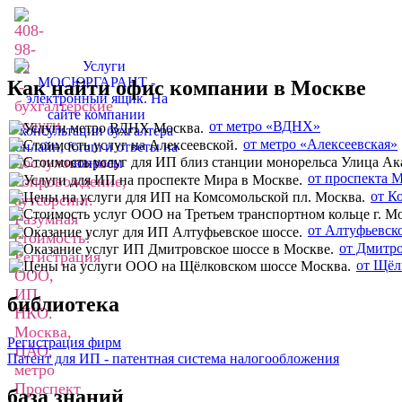
Как найти офис компании в Москве
от метро «ВДНХ»
от метро «Алексеевская»
от проспекта 
от К
от Алтуфьевск
от Дмитро
от Щёл
библиотека
Регистрация фирм
Патент для ИП - патентная система налогообложения
база знаний