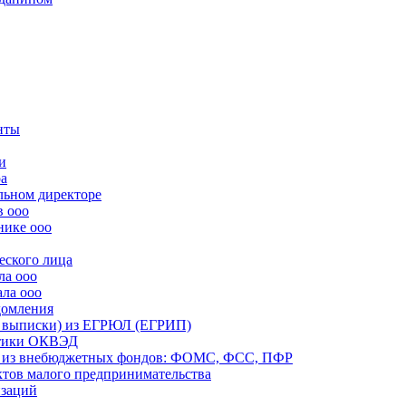
нты
и
ра
льном директоре
в ооо
нике ооо
еского лица
ла ооо
ала ооо
домления
й выписки) из ЕГРЮЛ (ЕГРИП)
истики ОКВЭД
ий из внебюджетных фондов: ФОМС, ФСС, ПФР
ектов малого предпринимательства
изаций