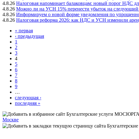
4.8.26
Налоговая напоминает балаковцам: новый порог НДС для 
4.8.26
Можно ли на УСН 15% перенести убыток на следующий г
4.8.26
Информируем о новой форме уведомления по упрощенной
4.8.26
Налоговая реформа 2026: как НДС и УСН изменили арен
« первая
‹ предыдущая
1
2
3
4
5
6
7
8
9
…
следующая ›
последняя »
Москве