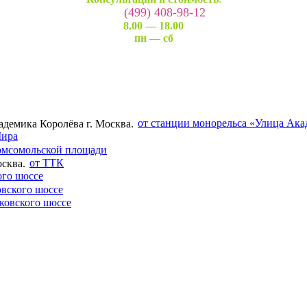
(499) 408-98-12
8.00 — 18.00
пн — сб
от станции монорельса «Улица Ака
Мира
омсомольской площади
от ТТК
ого шоссе
вского шоссе
ковского шоссе