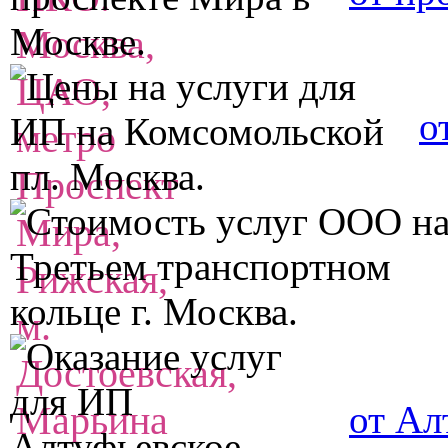
о
от Ал