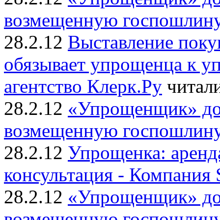
возмещенную госпошлину 
28.2.12
Выставление поку
обязывает упрощенца к у
агентство Клерк.Ру
читали
28.2.12
«Упрощенщик» до
возмещенную госпошлину 
28.2.12
Упрощенка: аренд
консультация - Компания
28.2.12
«Упрощенщик» до
возмещенную госпошлину 