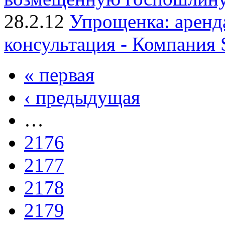
28.2.12
Упрощенка: аренд
консультация - Компания
« первая
‹ предыдущая
…
2176
2177
2178
2179