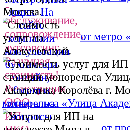
от метро 
монорельса «Улица Акаде
от пр