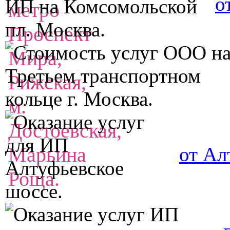
о
от Ал