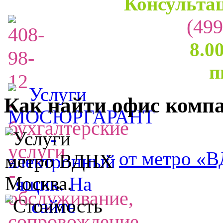
Консультац
(499
8.0
п
Как найти офис комп
от метро «