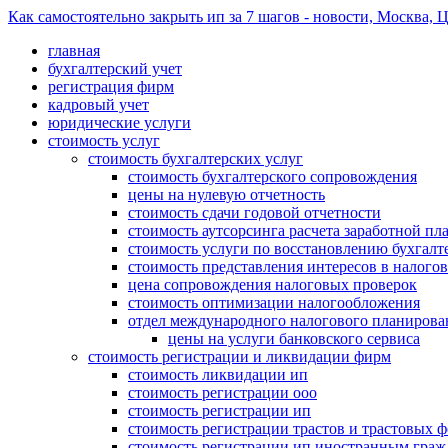
Как самостоятельно закрыть ип за 7 шагов - новости, Москва, ЦА
главная
бухгалтерский учет
регистрация фирм
кадровый учет
юридические услуги
стоимость услуг
стоимость бухгалтерских услуг
стоимость бухгалтерского сопровождения
цены на нулевую отчетность
стоимость сдачи годовой отчетности
стоимость аутсорсинга расчета заработной пл
стоимость услуги по восстановлению бухгалте
стоимость представления интересов в налого
цена сопровождения налоговых проверок
стоимость оптимизации налогообложения
отдел международного налогового планирова
цены на услуги банковского сервиса
стоимость регистрации и ликвидации фирм
стоимость ликвидации ип
стоимость регистрации ооо
стоимость регистрации ип
стоимость регистрации трастов и трастовых 
стоимость регистрации ип иностранным гра