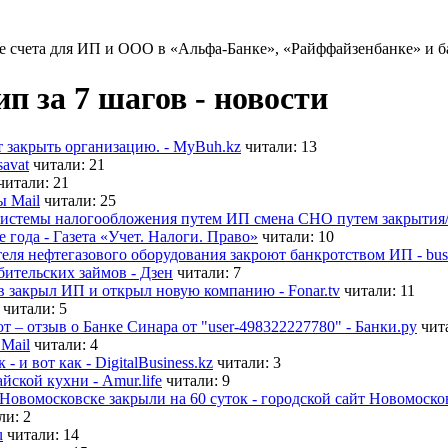
 счета для ИП и ООО в «Альфа-Банке», «Райффайзенбанке» и б
п за 7 шагов - новости
 закрыть организацию. - MyBuh.kz
читали: 13
avat
читали: 21
читали: 21
ы Mail
читали: 25
системы налогообложения путем ИП смена СНО путем закрытия/
 года - Газета «Учет. Налоги. Право»
читали: 10
еля нефтегазового оборудования закроют банкротством ИП - busin
ительских займов - Дзен
читали: 7
 закрыл ИП и открыл новую компанию - Fonar.tv
читали: 11
читали: 5
т – отзыв о Банке Синара от "user-498322227780" - Банки.ру
чит
Mail
читали: 4
 и вот как - DigitalBusiness.kz
читали: 3
ской кухни - Amur.life
читали: 9
Новомосковске закрыли на 60 суток - городской сайт Новомоско
ли: 2
u
читали: 14