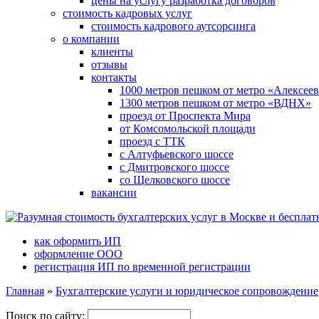
цены на услугу разработка договоров
стоимость кадровых услуг
стоимость кадрового аутсорсинга
о компании
клиенты
отзывы
контакты
1000 метров пешком от метро «Алексеев
1300 метров пешком от метро «ВДНХ»
проезд от Проспекта Мира
от Комсомольской площади
проезд с ТТК
с Алтуфьевского шоссе
с Дмитровского шоссе
со Щелковского шоссе
вакансии
как оформить ИП
оформление ООО
регистрация ИП по временной регистрации
Главная
»
Бухгалтерские услуги и юридическое сопровождение
Поиск по сайту: