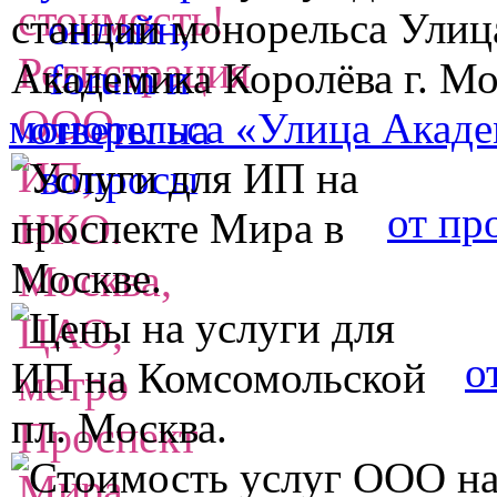
монорельса «Улица Акаде
от пр
о