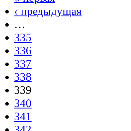
‹ предыдущая
…
335
336
337
338
339
340
341
342