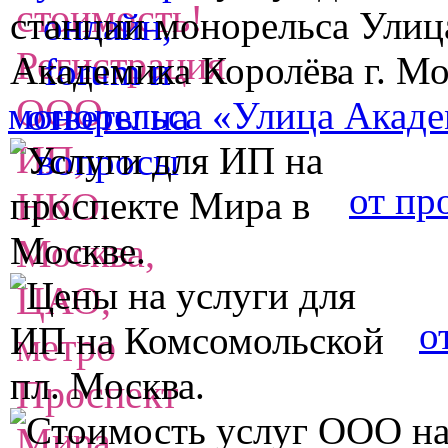
монорельса «Улица Акаде
от пр
о