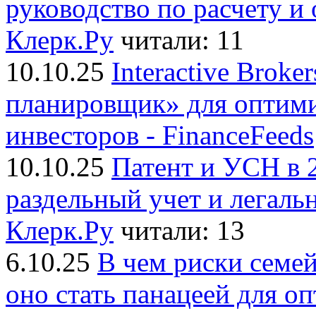
руководство по расчету и
Клерк.Ру
читали: 11
10.10.25
Interactive Brok
планировщик» для оптими
инвесторов - FinanceFeeds
10.10.25
Патент и УСН в 2
раздельный учет и легаль
Клерк.Ру
читали: 13
6.10.25
В чем риски семе
оно стать панацеей для 